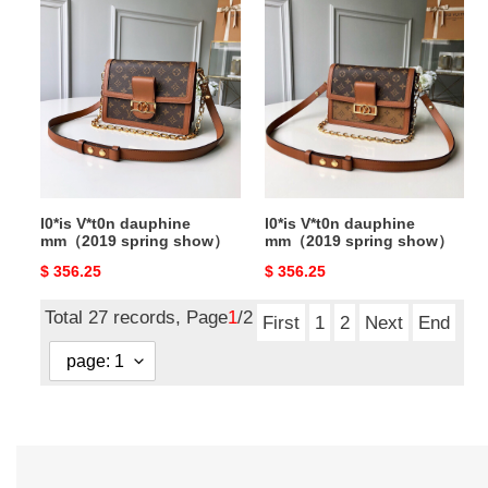
l0*is
l0*is
V*t0n
V*t0n
dauphine
dauphine
mm（2019
mm（2019
spring
spring
show）
show）
l0*is V*t0n dauphine
l0*is V*t0n dauphine
mm（2019 spring show）
mm（2019 spring show）
Original
$ 356.25
Original
$ 356.25
price
price
Total 27 records, Page
1
/2
First
1
2
Next
End